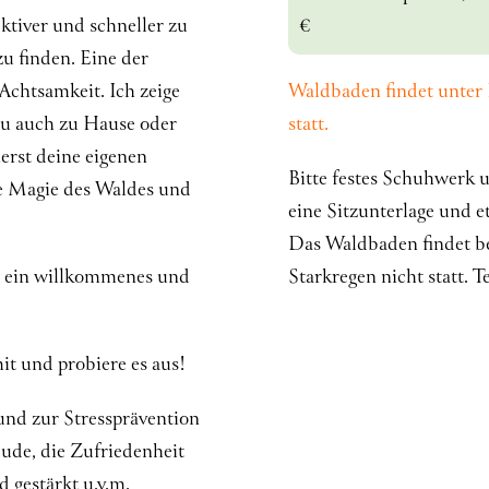
ektiver und schneller zu
€
u finden. Eine der
Achtsamkeit. Ich zeige
Waldbaden findet unter
du auch zu Hause oder
statt.
ierst deine eigenen
Bitte festes Schuhwerk 
die Magie des Waldes und
eine Sitzunterlage und e
Das Waldbaden findet b
n ein willkommenes und
Starkregen nicht statt. 
t und probiere es aus!
nd zur Stressprävention
reude, die Zufriedenheit
 gestärkt u.v.m.