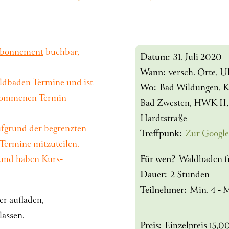
Abonnement
buchbar,
Datum:
31. Juli 2020
Wann:
versch. Orte, U
baden Termine und ist
Wo:
Bad Wildungen, K
enommenen Termin
Bad Zwesten, HWK II, 
Hardtstraße
ufgrund der begrenzten
Treffpunk:
Zur Google
 Termine mitzuteilen.
 und haben Kurs-
Für wen?
Waldbaden f
Dauer:
2 Stunden
Teilnehmer:
Min. 4 - 
r aufladen,
lassen.
Preis:
Einzelpreis 15,0