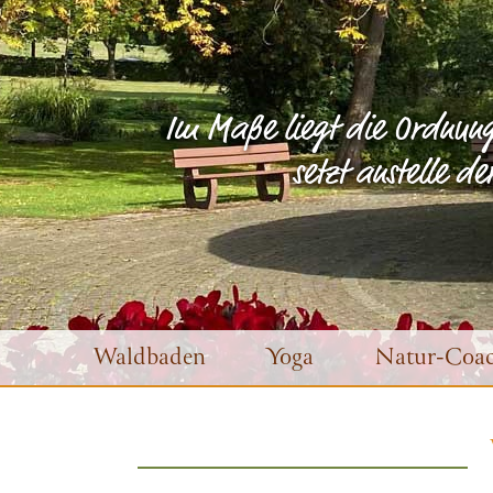
Im Maße liegt die Ordnung
setzt anstelle d
Waldbaden
Yoga
Natur-Coac