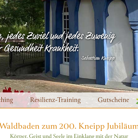
, jedes Zuviel und jedes Zuwenig
er Gesundheit Krankheit.
Sebastian Kneipp
hing
Resilienz-Training
Gutscheine
Waldbaden zum 200. Kneipp Jubiläu
Körper, Geist und Seele im Einklang mit der Natur