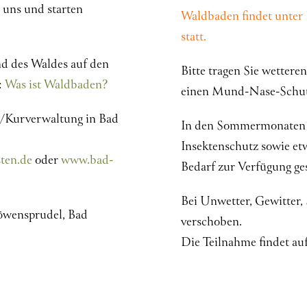
 uns und starten
Waldbaden findet unter
statt.
nd des Waldes auf den
Bitte tragen Sie wetter
:
Was ist Waldbaden?
einen Mund-Nase-Schutz
n/Kurverwaltung in Bad
In den Sommermonaten e
Insektenschutz sowie et
ten.de
oder
www.bad-
Bedarf zur Verfügung ges
Bei Unwetter, Gewitter,
öwensprudel, Bad
verschoben.
Die Teilnahme findet auf