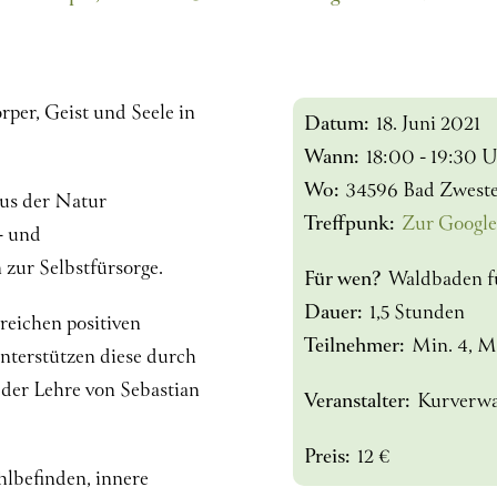
per, Geist und Seele in
Datum:
18. Juni 2021
Wann:
18:00 - 19:30 
Wo:
34596 Bad Zweste
us der Natur
Treffpunk:
Zur Google
- und
zur Selbstfürsorge.
Für wen?
Waldbaden f
Dauer:
1,5 Stunden
reichen positiven
Teilnehmer:
Min. 4, M
nterstützen diese durch
der Lehre von Sebastian
Veranstalter:
Kurverwa
Preis:
12 €
lbefinden, innere