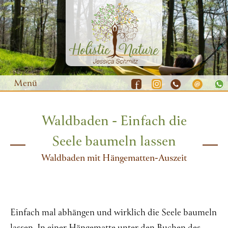
Menü
Waldbaden - Einfach die
Waldbaden
Seele baumeln lassen
Yoga
Waldbaden mit Hängematten-Auszeit
Natur-Coaching
Resilienz-Training
Gutscheine
Einfach mal abhängen und wirklich die Seele baumeln
Termine