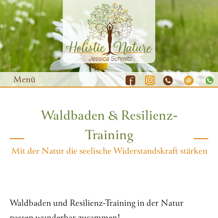
Menü
Waldbaden & Resilienz-
Waldbaden
Training
Yoga
Mit der Natur die seelische Widerstandskraft stärken
Natur-Coaching
Resilienz-Training
Gutscheine
Waldbaden und Resilienz-Training in der Natur
Termine