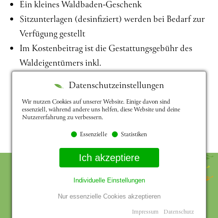
Ein kleines Waldbaden-Geschenk
Sitzunterlagen (desinfiziert) werden bei Bedarf zur
Verfügung gestellt
Im Kostenbeitrag ist die Gestattungsgebühr des
Waldeigentümers inkl.
Datenschutzeinstellungen
Wir nutzen Cookies auf unserer Website. Einige davon sind
essenziell, während andere uns helfen, diese Website und deine
Nutzererfahrung zu verbessern.
Essenzielle
Statistiken
Ich akzeptiere
Aktuelles
wichtige Hinweise
Feedback von Teilnehmern
Partner
AGB
Individuelle Einstellungen
Datenschutz
Impressum
Newsletter
Nur essenzielle Cookies akzeptieren
Impressum
Datenschutz
© Copyright 2025