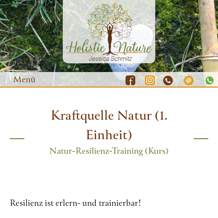
Menü
Kraftquelle Natur (1.
Waldbaden
Einheit)
Yoga
Natur-Resilienz-Training (Kurs)
Natur-Coaching
Resilienz-Training
Gutscheine
Resilienz ist erlern- und trainierbar!
Termine