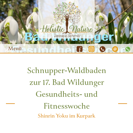
Menü
Schnupper-Waldbaden
Waldbaden
zur 17. Bad Wildunger
Yoga
Gesundheits- und
Natur-Coaching
Fitnesswoche
Resilienz-Training
Shinrin Yoku im Kurpark
Gutscheine
Termine