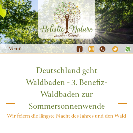
Menü
Deutschland geht
Waldbaden
Waldbaden - 3. Benefiz-
Yoga
Waldbaden zur
Natur-Coaching
Sommersonnenwende
Resilienz-Training
Wir feiern die längste Nacht des Jahres und den Wald
Gutscheine
Termine