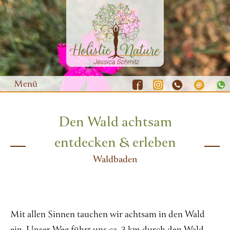
Menü
Den Wald achtsam
Waldbaden
entdecken & erleben
Yoga
Waldbaden
Natur-Coaching
Resilienz-Training
Gutscheine
Mit allen Sinnen tauchen wir achtsam in den Wald
Termine