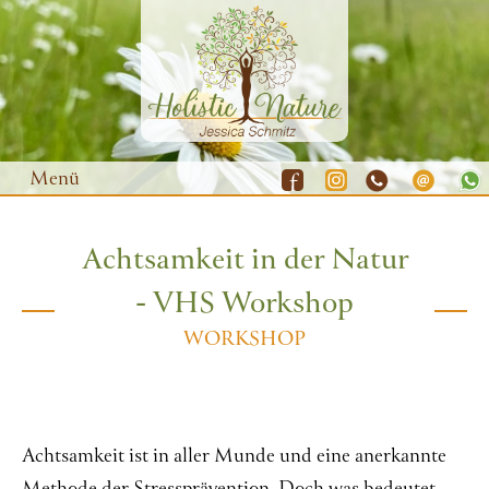
Menü
Achtsamkeit in der Natur
Waldbaden
- VHS Workshop
Yoga
WORKSHOP
Natur-Coaching
Resilienz-Training
Gutscheine
Achtsamkeit ist in aller Munde und eine anerkannte
Termine