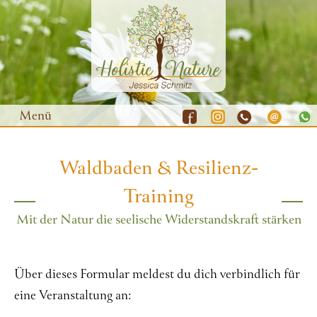
Menü
Waldbaden & Resilienz-
Waldbaden
Training
Yoga
Mit der Natur die seelische Widerstandskraft stärken
Natur-Coaching
Resilienz-Training
Über dieses Formular meldest du dich verbindlich für
Gutscheine
eine Veranstaltung an:
Termine