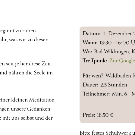
beginnt zu ruhen.
Datum:
11. Dezember 
hr, was wir zu dieser
Wann:
13:30 - 16:00 
Wo:
Bad Wildungen, K
Treffpunk:
Zur Google
seit je her diese Zeit
und nähren die Seele im
Für wen?
Waldbaden f
Dauer:
2,5 Stunden
Teilnehmer:
Min. 6 - 
iner kleinen Meditation
ringen unsere Gedanken
Preis:
18,50 €
 mit uns selbst und der
Bitte festes Schuhwerk 