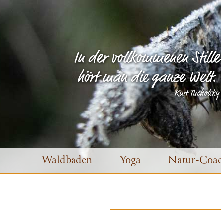
In der vollkommenen Stille
hört man die ganze Welt.
Kurt Tucholsky
Waldbaden
Yoga
Natur-Coac