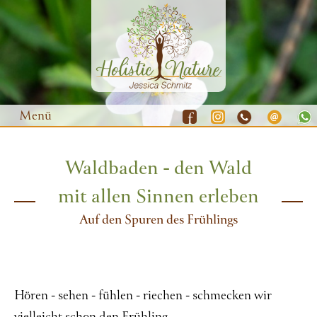
Menü
Waldbaden - den Wald
Waldbaden
mit allen Sinnen erleben
Yoga
Auf den Spuren des Frühlings
Natur-Coaching
Resilienz-Training
Gutscheine
Hören - sehen - fühlen - riechen - schmecken wir
Termine