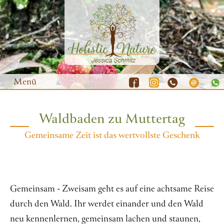
Menü
Waldbaden zu Muttertag
Waldbaden
Gemeinsame Zeit ist das wertvollste Geschenk
Yoga
Natur-Coaching
Resilienz-Training
Gemeinsam - Zweisam geht es auf eine achtsame Reise
Gutscheine
durch den Wald. Ihr werdet einander und den Wald
neu kennenlernen, gemeinsam lachen und staunen,
Termine