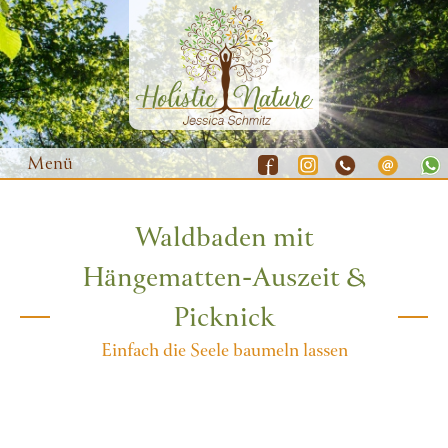
Menü
Waldbaden mit
Waldbaden
Hängematten-Auszeit &
Yoga
Picknick
Natur-Coaching
Einfach die Seele baumeln lassen
Resilienz-Training
Gutscheine
Termine